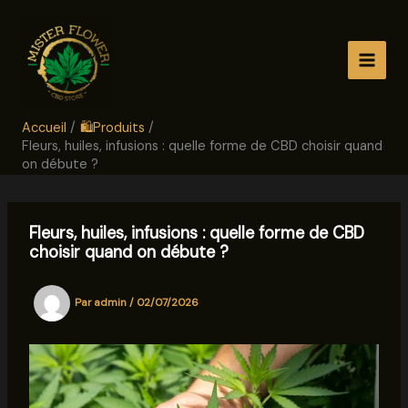
Aller
au
contenu
Accueil
🛍️Produits
Fleurs, huiles, infusions : quelle forme de CBD choisir quand
on débute ?
Fleurs, huiles, infusions : quelle forme de CBD
choisir quand on débute ?
Par
admin
/
02/07/2026