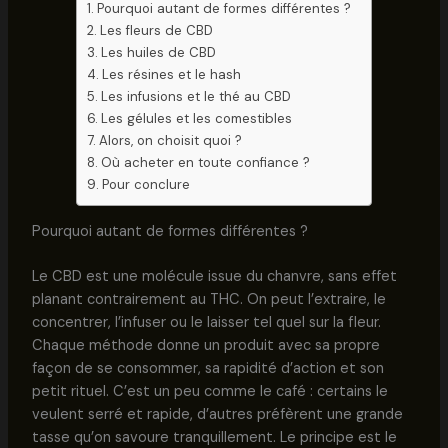
Pourquoi autant de formes différentes ?
Les fleurs de CBD
Les huiles de CBD
Les résines et le hash
Les infusions et le thé au CBD
Les gélules et les comestibles
Alors, on choisit quoi ?
Où acheter en toute confiance ?
Pour conclure
Pourquoi autant de formes différentes ?
Le CBD est une molécule issue du chanvre, sans effet
planant contrairement au THC. On peut l’extraire, le
concentrer, l’infuser ou le laisser tel quel sur la fleur.
Chaque méthode donne un produit avec sa propre
façon de se consommer, sa rapidité d’action et son
petit rituel. C’est un peu comme le café : certains le
veulent serré et rapide, d’autres préfèrent une grande
tasse qu’on savoure tranquillement. Le principe est le