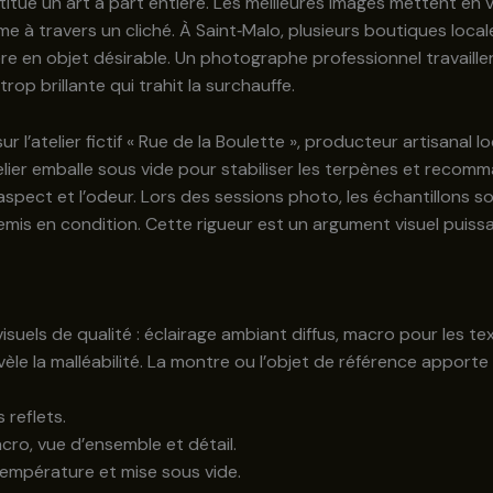
 un art à part entière. Les meilleures images mettent en val
me à travers un cliché. À Saint‑Malo, plusieurs boutiques local
re en objet désirable. Un photographe professionnel travaille
op brillante qui trahit la surchauffe.
l’atelier fictif « Rue de la Boulette », producteur artisanal loc
telier emballe sous vide pour stabiliser les terpènes et rec
aspect et l’odeur. Lors des sessions photo, les échantillons 
emis en condition. Cette rigueur est un argument visuel puiss
suels de qualité : éclairage ambiant diffus, macro pour les tex
révèle la malléabilité. La montre ou l’objet de référence apporte u
 reflets.
cro, vue d’ensemble et détail.
température et mise sous vide.