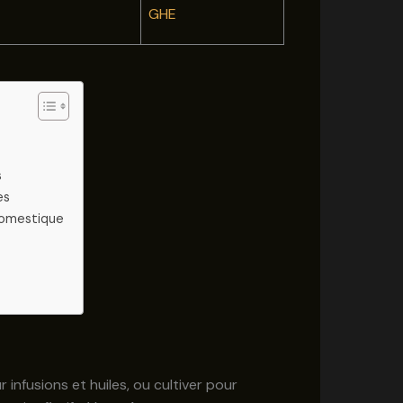
GHE
s
es
 domestique
r infusions et huiles, ou cultiver pour