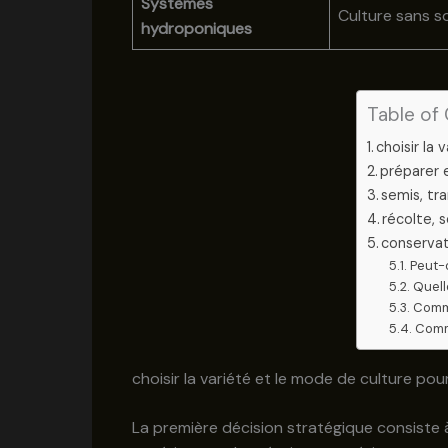
Systèmes
Culture sans s
hydroponiques
Table of
choisir la
préparer e
semis, tr
récolte, 
conservat
Peut-
Quell
Comme
Comme
choisir la variété et le mode de culture po
La première décision stratégique consiste à d