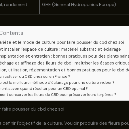
ol, rendement
GHE (General Hydroponics Europe)
 Contents
 variété et le mode de culture pour faire pousser du cbd chez soi
t installer l’espace de culture : matériel, substrat et éclairage
ansplantation et entretien : bonnes pratiques pour des plants sain
séchage et affinage des fleurs de cbd : maîtriser les étapes critiqu
ion, utilisation, réglementation et bonnes pratiques pour le cbd
on cultiver du CBD chez soi en France ?
e est la meilleure méthode d’éclairage pour une culture indoor ?
nt savoir quand récolter pour un CBD optimal ?
nt conserver les fleurs de CBD pour préserver leurs terpènes ?
ur faire pousser du cbd chez soi
éfinir l’objectif de la culture. Vouloir produire des fleurs pou