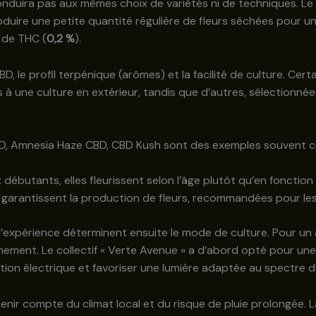
nduira pas aux mêmes choix de variétés ni de techniques. Le p
produire une petite quantité régulière de fleurs séchées pour u
x de THC (
0,2 %
).
BD, le profil terpénique (arômes) et la facilité de culture. Cer
une culture en extérieur, tandis que d’autres, sélectionnées p
BD, Amnesia Haze CBD, CBD Kush sont des exemples souvent cit
débutants, elles fleurissent selon l’âge plutôt qu’en fonction
et garantissent la production de fleurs, recommandées pour le
t l’expérience déterminent ensuite le mode de culture. Pour un
nnement. Le collectif « Verte Avenue » a d’abord opté pour u
tion électrique et favoriser une lumière adaptée au spectre d
t tenir compte du climat local et du risque de pluie prolongée