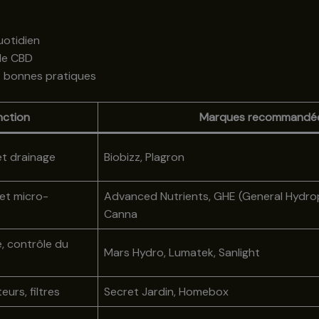
uotidien
 de CBD
t bonnes pratiques
nction
Marques recommandé
et drainage
Biobizz, Plagron
et micro-
Advanced Nutrients, GHE (General Hydro
Canna
, contrôle du
Mars Hydro, Lumatek, Sanlight
eurs, filtres
Secret Jardin, Homebox