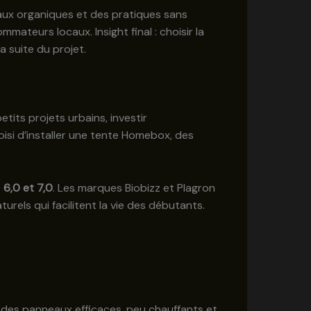
reaux organiques et des pratiques sans
ateurs locaux. Insight final : choisir la
la suite du projet.
tits projets urbains, investir
hoisi d’installer une tente Homebox, des
e
6,0 et 7,0
. Les marques Biobizz et Plagron
ls qui facilitent la vie des débutants.
des panneaux efficaces, peu chauffants et