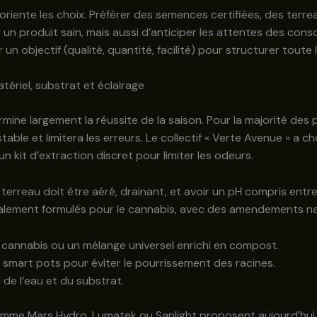
io oriente les choix. Préférer des semences certifiées, des ter
n produit sain, mais aussi d’anticiper les attentes des consomm
 un objectif (qualité, quantité, facilité) pour structurer toute 
atériel, substrat et éclairage
ine largement la réussite de la saison. Pour la majorité des pe
ble et limitera les erreurs. Le collectif « Verte Avenue » a c
 kit d’extraction discret pour limiter les odeurs.
n terreau doit être aéré, drainant, et avoir un pH compris entr
ement formulés pour le cannabis, avec des amendements nature
 cannabis ou un mélange universel enrichi en compost.
s smart pots pour éviter le pourrissement des racines.
 de l’eau et du substrat.
omme Mars Hydro, Lumatek ou Sanlight proposent aujourd’hui 