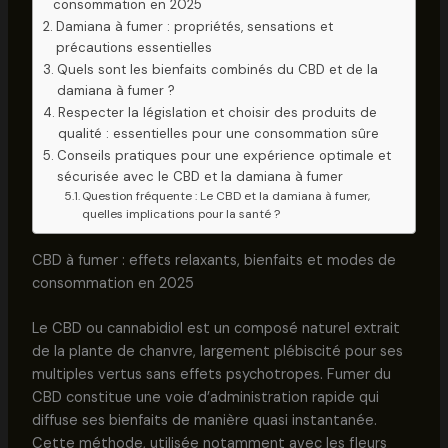
consommation en 2025
Damiana à fumer : propriétés, sensations et
précautions essentielles
Quels sont les bienfaits combinés du CBD et de la
damiana à fumer ?
Respecter la législation et choisir des produits de
qualité : essentielles pour une consommation sûre
Conseils pratiques pour une expérience optimale et
sécurisée avec le CBD et la damiana à fumer
Question fréquente : Le CBD et la damiana à fumer,
quelles implications pour la santé ?
CBD à fumer : effets relaxants, bienfaits et modes de
consommation en 2025
Le CBD ou cannabidiol est un composé naturel extrait
de la plante de chanvre, largement plébiscité pour ses
multiples vertus sans effets psychotropes. Fumer du
CBD constitue une voie d’administration rapide qui
diffuse ses bienfaits de manière quasi instantanée.
Cette méthode, utilisée notamment avec les fleurs