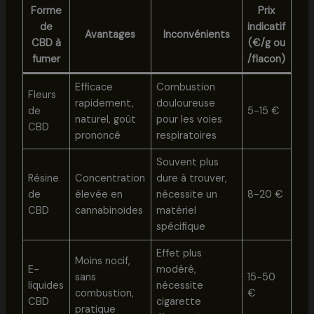
Forme
Prix
de
indicatif
Avantages
Inconvénients
CBD à
(€/g ou
fumer
/flacon)
Efficace
Combustion
Fleurs
rapidement,
douloureuse
de
5-15 €
naturel, goût
pour les voies
CBD
prononcé
respiratoires
Souvent plus
Résine
Concentration
dure à trouver,
de
élevée en
nécessite un
8-20 €
CBD
cannabinoïdes
matériel
spécifique
Effet plus
Moins nocif,
E-
modéré,
sans
15-50
liquides
nécessite
combustion,
€
CBD
cigarette
pratique