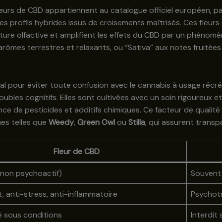
fleurs de CBD appartiennent au catalogue officiel européen, pa
s profils hybrides issus de croisements maîtrisés. Ces fleur
ature olfactive et amplifient les effets du CBD par un phénomèn
x arômes terrestres et relaxants, ou “Sativa” aux notes fruitée
l pour éviter toute confusion avec le cannabis à usage récréat
bles cognitifs. Elles sont cultivées avec un soin rigoureux e
ence de pesticides et additifs chimiques. Ce facteur de quali
ues telles que
Weedy
,
Green Owl
ou
Stilla
, qui assurent transp
Fleur de CBD
(non psychoactif)
Souvent
, anti-stress, anti-inflammatoire
Psychotr
é sous conditions
Interdit