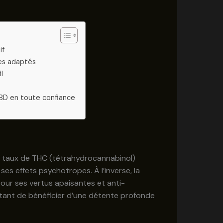
if
ges adaptés
l
e CBD en toute confiance
un taux de THC (tétrahydrocannabinol)
ses effets psychotropes. À l’inverse, la
our ses vertus apaisantes et anti-
ttant de bénéficier d’une détente profonde