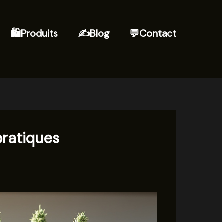
🛍️Produits
✍Blog
💬Contact
pratiques