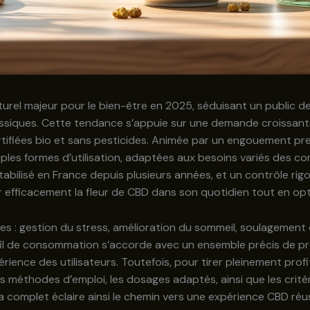
urel majeur pour le bien-être en 2025, séduisant un public de
ssiques. Cette tendance s’appuie sur une demande croissan
ertifiées bio et sans pesticides. Animée par un engouement p
iples formes d’utilisation, adaptées aux besoins variés des c
bilisé en France depuis plusieurs années, et un contrôle rigour
efficacement la fleur de CBD dans son quotidien tout en opti
ples : gestion du stress, amélioration du sommeil, soulagemen
fil de consommation s’accorde avec un ensemble précis de pro
rience des utilisateurs. Toutefois, pour tirer pleinement profit
 méthodes d’emploi, les dosages adaptés, ainsi que les critèr
complet éclaire ainsi le chemin vers une expérience CBD réuss