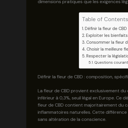
dimensions pratiques que les exigences lég
Table of Content
Définir la fleur de CBD
Exploiter les bienfai
Consommer la fleur d
Choisir la meilleure f
Respecter la législati
Questions courante
Définir la fleur de CBD : composition, spécif
La fleur de CBD provient exclusivement du 
inférieur à 0,3%, seuil légal en Europe. Ce 
fleur de CBD contient majoritairement du c
inflammatoires naturelles. Cette différenc
sans altération de la conscience.