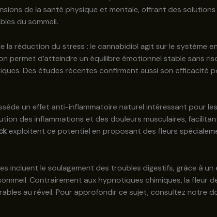
sions de la santé physique et mentale, offrant des solutions 
bles du sommeil.
ne la réduction du stress : le cannabidiol agit sur le systèm
ion permet d’atteindre un équilibre émotionnel stable sans ri
iques. Des études récentes confirment aussi son efficacité po
sède un effet anti-inflammatoire naturel intéressant pour les
tion des inflammations et des douleurs musculaires, facilitant
ck
exploitent ce potentiel en proposant des fleurs spécialem
incluent le soulagement des troubles digestifs, grâce à un 
 du sommeil. Contrairement aux hypnotiques chimiques, la fleu
irables au réveil. Pour approfondir ce sujet, consultez notre do