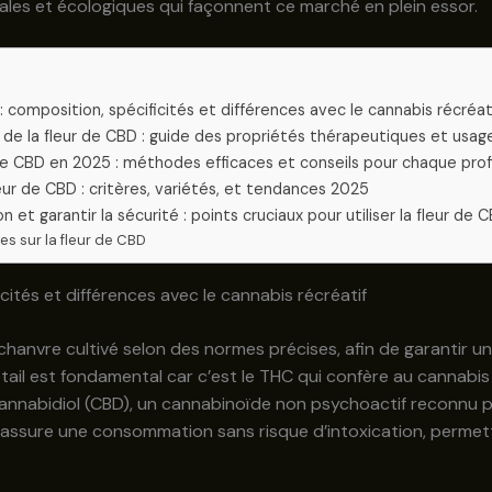
ales et écologiques qui façonnent ce marché en plein essor.
s
 : composition, spécificités et différences avec le cannabis récréat
ts de la fleur de CBD : guide des propriétés thérapeutiques et usa
e CBD en 2025 : méthodes efficaces et conseils pour chaque profi
leur de CBD : critères, variétés, et tendances 2025
on et garantir la sécurité : points cruciaux pour utiliser la fleur d
s sur la fleur de CBD
icités et différences avec le cannabis récréatif
chanvre cultivé selon des normes précises, afin de garantir 
détail est fondamental car c’est le THC qui confère au cannabis 
annabidiol (CBD), un cannabinoïde non psychoactif reconnu p
e assure une consommation sans risque d’intoxication, perme