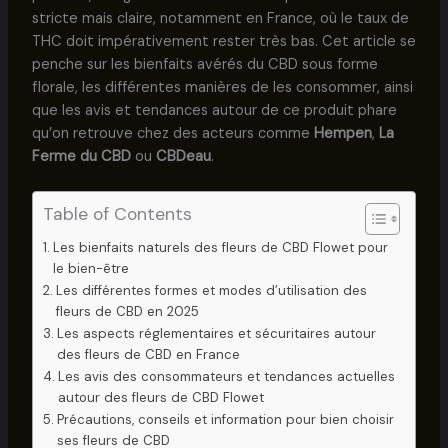
stricte mais claire, notamment en France, où le taux de
THC doit impérativement rester très bas. Cet article se
penche sur les bienfaits avérés du CBD sous forme
florale, les différentes manières de les consommer, ainsi
que les avis et tendances autour de ce produit phare
qu’on retrouve chez des acteurs comme
Hempen
,
La
Ferme du CBD
ou
CBDeau
.
Table of Contents
Les bienfaits naturels des fleurs de CBD Flowet pour
le bien-être
Les différentes formes et modes d’utilisation des
fleurs de CBD en 2025
Les aspects réglementaires et sécuritaires autour
des fleurs de CBD en France
Les avis des consommateurs et tendances actuelles
autour des fleurs de CBD Flowet
Précautions, conseils et information pour bien choisir
ses fleurs de CBD