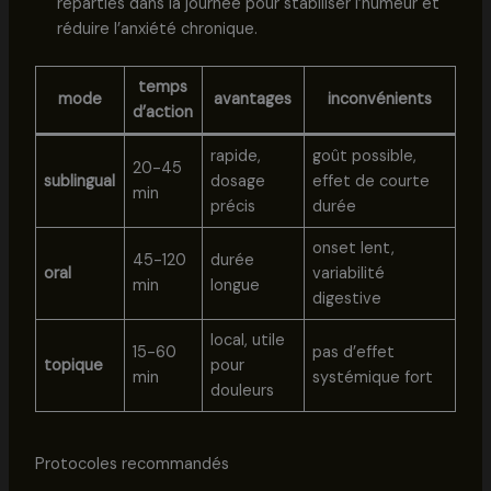
réparties dans la journée pour stabiliser l’humeur et
réduire l’anxiété chronique.
temps
mode
avantages
inconvénients
d’action
rapide,
goût possible,
20-45
sublingual
dosage
effet de courte
min
précis
durée
onset lent,
45-120
durée
oral
variabilité
min
longue
digestive
local, utile
15-60
pas d’effet
topique
pour
min
systémique fort
douleurs
Protocoles recommandés