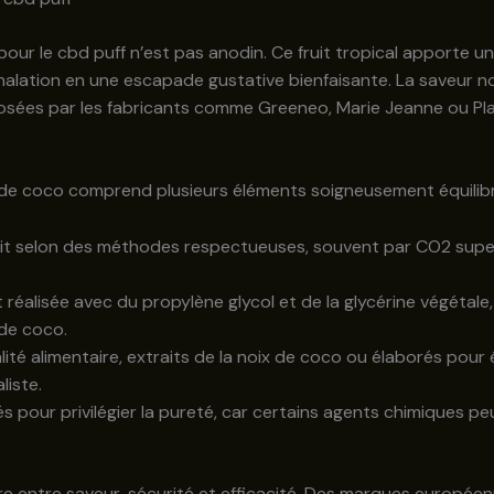
pour le cbd puff n’est pas anodin. Ce fruit tropical apporte
alation en une escapade gustative bienfaisante. La saveur n
osées par les fabricants comme Greeneo, Marie Jeanne ou Pla
 de coco comprend plusieurs éléments soigneusement équilibr
ait selon des méthodes respectueuses, souvent par CO2 super
 réalisée avec du propylène glycol et de la glycérine végéta
 de coco.
lité alimentaire, extraits de la noix de coco ou élaborés pou
liste.
s pour privilégier la pureté, car certains agents chimiques peu
 entre saveur, sécurité et efficacité. Des marques européenne