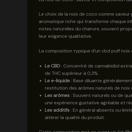
Le choix de la noix de coco comme saveur 
aromatique riche qui transforme chaque inh
notes naturelles du chanvre, souvent prop
leur exigence qualitative.
La composition typique d’un cbd puff noix
Le CBD
: Concentré de cannabidiol extr
de THC supérieur à 0,3%.
Le e-liquide
: Base diluante généralement
restitution des arômes naturels de noix
Les arômes
: Souvent naturels ou de qua
une expérience gustative agréable et réa
Les additifs
: En général absents ou limité
altérer la qualité du produit.
Cette composition met en avant un équilibre