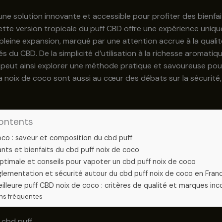
 solution innovante et accessible pour profiter des bienfaits 
ette version tropicale du puff CBD offre une expérience uniqu
eine expansion, marqué par une attention accrue à la qualité,
és du CBD. De la simplicité d’utilisation à la richesse aromat
r peut ainsi explorer une méthode pratique et savoureuse pour
la noix de coco sont aussi au cœur des débats sur la sécurité, l
ontents
oco : saveur et composition du cbd puff
ants et bienfaits du cbd puff noix de coco
 optimale et conseils pour vapoter un cbd puff noix de coco
églementation et sécurité autour du cbd puff noix de coco en Fran
meilleure puff CBD noix de coco : critères de qualité et marques in
ns fréquentes
 cbd puff