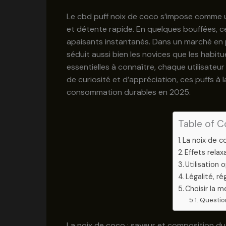
Le cbd puff noix de coco s’impose comme une
et détente rapide. En quelques bouffées, c
apaisants instantanés. Dans un marché en pl
séduit aussi bien les novices que les habitu
essentielles à connaître, chaque utilisateu
de curiosité et d’appréciation, ces puffs à 
consommation durables en 2025.
Table of C
La noix de c
Effets relax
Utilisation
Légalité, r
Choisir la 
Questio
La noix de coco : saveur et composition du