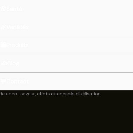
🌸Santé
🌿Variétés
🛍️Produits
✍Blog
💬Contact
de coco : saveur, effets et conseils d’utilisation