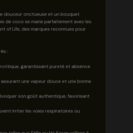
 une douceur onctueuse et un bouquet
oix de coco se marie parfaitement avec les
nt of Life, des marques reconnues pour
és :
critique, garantissant pureté et absence
le, assurant une vapeur douce et une bonne
r évoquer son goût authentique, favorisant
vent irriter les voies respiratoires ou
s telles que Stilla ou Ho Karan veillent à