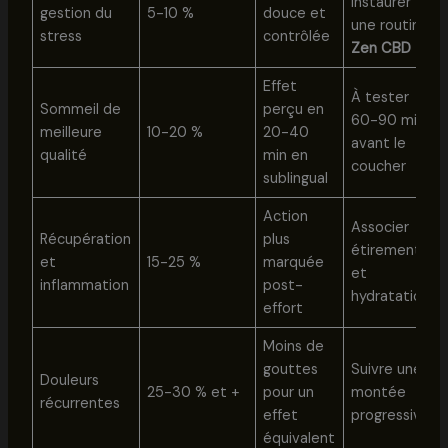
instaurer
gestion du
5-10 %
douce et
une routine
stress
contrôlée
Zen CBD
Effet
À tester
Sommeil de
perçu en
60-90 min
meilleure
10-20 %
20-40
avant le
qualité
min en
coucher
sublingual
Action
Associer
Récupération
plus
étirements
et
15-25 %
marquée
et
inflammation
post-
hydratation
effort
Moins de
gouttes
Suivre une
Douleurs
25-30 % et +
pour un
montée
récurrentes
effet
progressive
équivalent