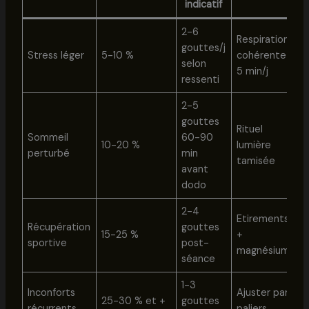
indicatif
2-6
Respiration
gouttes/j
Stress léger
5-10 %
cohérente
selon
5 min/j
ressenti
2-5
gouttes
Rituel
Sommeil
60-90
10-20 %
lumière
perturbé
min
tamisée
avant
dodo
2-4
Etirements
Récupération
gouttes
15-25 %
+
sportive
post-
magnésium
séance
1-3
Inconforts
Ajuster par
25-30 % et +
gouttes
récurrents
paliers