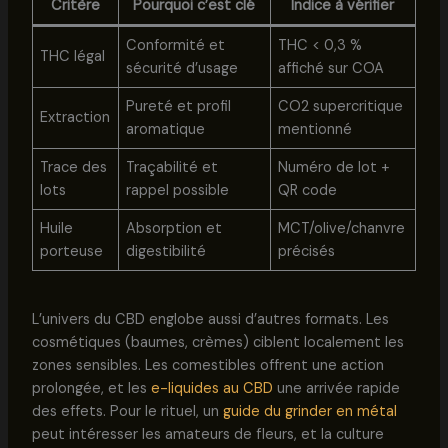
Critère
Pourquoi c’est clé
Indice à vérifier
Conformité et
THC < 0,3 %
THC légal
sécurité d’usage
affiché sur COA
Pureté et profil
CO2 supercritique
Extraction
aromatique
mentionné
Trace des
Traçabilité et
Numéro de lot +
lots
rappel possible
QR code
Huile
Absorption et
MCT/olive/chanvre
porteuse
digestibilité
précisés
L’univers du CBD englobe aussi d’autres formats. Les
cosmétiques (baumes, crèmes) ciblent localement les
zones sensibles. Les comestibles offrent une action
prolongée, et les
e-liquides au CBD
une arrivée rapide
des effets. Pour le rituel, un
guide du grinder en métal
peut intéresser les amateurs de fleurs, et la culture