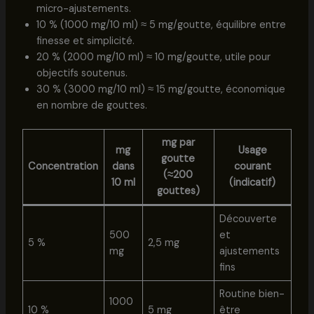
micro-ajustements.
10 % (1000 mg/10 ml) ≈ 5 mg/goutte, équilibre entre
finesse et simplicité.
20 % (2000 mg/10 ml) ≈ 10 mg/goutte, utile pour
objectifs soutenus.
30 % (3000 mg/10 ml) ≈ 15 mg/goutte, économique
en nombre de gouttes.
mg par
mg
Usage
goutte
Concentration
dans
courant
(≈200
10 ml
(indicatif)
gouttes)
Découverte
500
et
5 %
2,5 mg
mg
ajustements
fins
Routine bien-
1000
10 %
5 mg
être