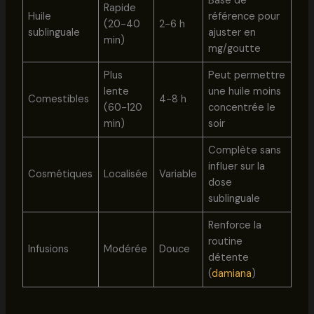
Base de
Rapide
Huile
référence pour
(20-40
2-6 h
sublinguale
ajuster en
min)
mg/goutte
Plus
Peut permettre
lente
une huile moins
Comestibles
4-8 h
(60-120
concentrée le
min)
soir
Complète sans
influer sur la
Cosmétiques
Localisée
Variable
dose
sublinguale
Renforce la
routine
Infusions
Modérée
Douce
détente
(
damiana
)