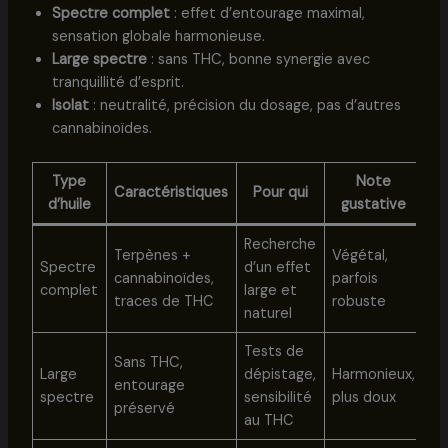
Spectre complet
: effet d’entourage maximal,
sensation globale harmonieuse.
Large spectre
: sans THC, bonne synergie avec
tranquillité d’esprit.
Isolat
: neutralité, précision du dosage, pas d’autres
cannabinoïdes.
Type
Note
Caractéristiques
Pour qui
d’huile
gustative
Recherche
Terpènes +
Végétal,
Spectre
d’un effet
cannabinoïdes,
parfois
complet
large et
traces de THC
robuste
naturel
Tests de
Sans THC,
Large
dépistage,
Harmonieux,
entourage
spectre
sensibilité
plus doux
préservé
au THC