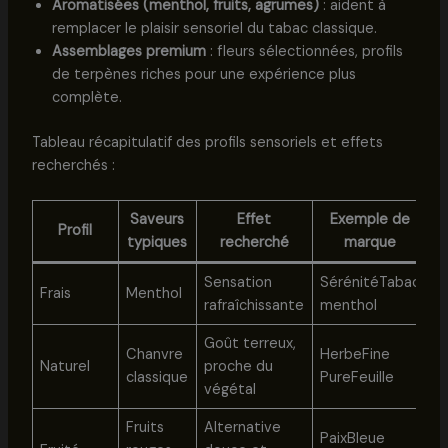
Aromatisées (menthol, fruits, agrumes)
: aident à
remplacer le plaisir sensoriel du tabac classique.
Assemblages premium
: fleurs sélectionnées, profils
de terpènes riches pour une expérience plus
complète.
Tableau récapitulatif des profils sensoriels et effets
recherchés :
Saveurs
Effet
Exemple de
Profil
typiques
recherché
marque
Sensation
SérénitéTabac
Frais
Menthol
rafraîchissante
menthol
Goût terreux,
Chanvre
HerbeFine
Naturel
proche du
classique
PureFeuille
végétal
Fruits
Alternative
PaixBleue