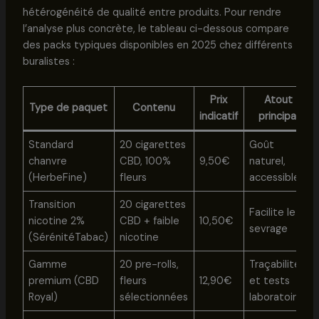
hétérogénéité de qualité entre produits. Pour rendre
l’analyse plus concrète, le tableau ci-dessous compare
des packs typiques disponibles en 2025 chez différents
buralistes :
Prix
Atout
Type de paquet
Contenu
indicatif
principal
Standard
20 cigarettes
Goût
chanvre
CBD, 100%
9,50€
naturel,
(HerbeFine)
fleurs
accessible
Transition
20 cigarettes
Facilite le
nicotine 2%
CBD + faible
10,50€
sevrage
(SérénitéTabac)
nicotine
Gamme
20 pre-rolls,
Traçabilité
premium (CBD
fleurs
12,90€
et tests
Royal)
sélectionnées
laboratoires