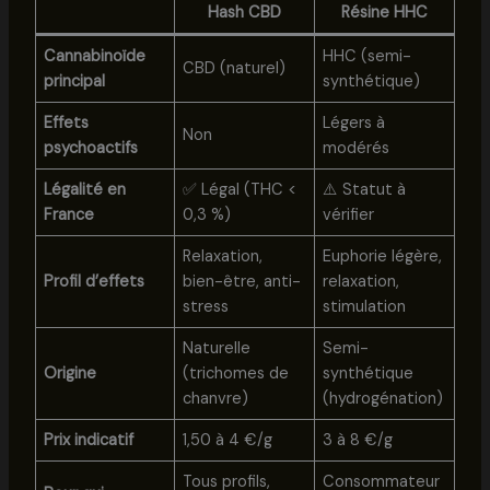
Hash CBD
Résine HHC
Cannabinoïde
HHC (semi-
CBD (naturel)
principal
synthétique)
Effets
Légers à
Non
psychoactifs
modérés
Légalité en
✅ Légal (THC <
⚠️ Statut à
France
0,3 %)
vérifier
Relaxation,
Euphorie légère,
Profil d’effets
bien-être, anti-
relaxation,
stress
stimulation
Naturelle
Semi-
Origine
(trichomes de
synthétique
chanvre)
(hydrogénation)
Prix indicatif
1,50 à 4 €/g
3 à 8 €/g
Tous profils,
Consommateur