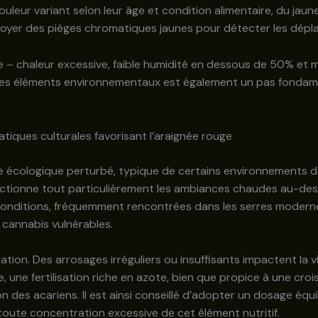
ouleur variant selon leur âge et condition alimentaire, du jaun
loyer des pièges chromatiques jaunes pour détecter les dép
e – chaleur excessive, faible humidité en dessous de 50% et m
s éléments environnementaux est également un pas fondament
tiques culturales favorisant l’araignée rouge
re écologique perturbé, typique de certains environnements d
ectionne tout particulièrement les ambiances chaudes au-de
 conditions, fréquemment rencontrées dans les serres moder
e cannabis vulnérables.
tion. Des arrosages irréguliers ou insuffisants impactent la v
e, une fertilisation riche en azote, bien que propice à une cr
n des acariens. Il est ainsi conseillé d’adopter un dosage é
 toute concentration excessive de cet élément nutritif.