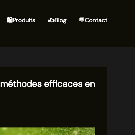
🛍️Produits
✍Blog
💬Contact
: méthodes efficaces en