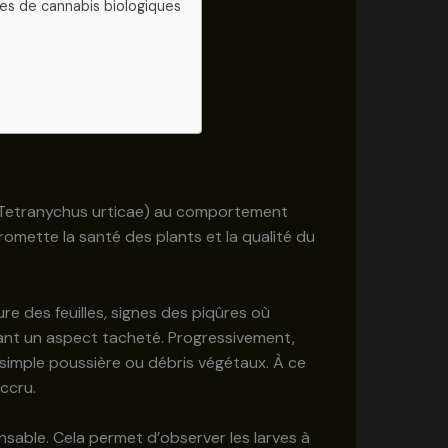
res de cannabis biologiques
en (Tetranychus urticae) au comportement
omette la santé des plants et la qualité du
ure des feuilles, signes des piqûres où
nnant un aspect tacheté. Progressivement,
simple poussière ou débris végétaux. À ce
ccru.
nsable. Cela permet d’observer les larves à