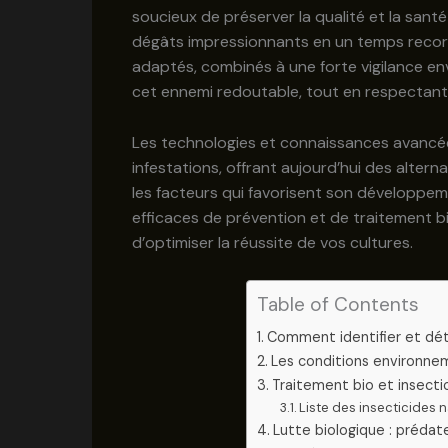
soucieux de préserver la qualité et la sant
dégâts impressionnants en un temps record
adaptés, combinés à une forte vigilance e
cet ennemi redoutable, tout en respectant 
Les technologies et connaissances avancées
infestations, offrant aujourd’hui des alter
les facteurs qui favorisent son développem
efficaces de prévention et de traitement b
d’optimiser la réussite de vos cultures.
Table of Contents
Comment identifier et déte
Les conditions environneme
Traitement bio et insectic
Liste des insecticides
Lutte biologique : prédate