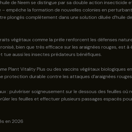
, l’huile de Neem se distingue par sa double action insecticide e
ve – empêche la formation de nouvelles colonies en perturbant
re plongés complètement dans une solution diluée d’huile de
aits végétaux comme la prêle renforcent les défenses naturel
ronisé, bien que très efficace sur les araignées rouges, est à é
t tue aussi les insectes prédateurs bénéfiques.
omme Plant Vitality Plus ou des vaccins végétaux biologiques
ne protection durable contre les attaques d’araignées rouges
ux : pulvériser soigneusement sur le dessous des feuilles où rés
rûler les feuilles et effectuer plusieurs passages espacés po
dés en 2026