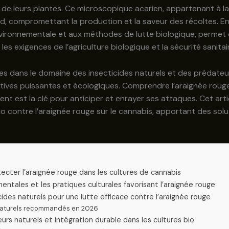
é de leurs plantes. Ce microscopique acarien, appartenant à l
, compromettant la production et la saveur des récoltes. En 
nvironnementale et aux méthodes de lutte biologique, permet 
les exigences de l’agriculture biologique et la sécurité sani
 dans le domaine des insecticides naturels et des prédateur
natives puissantes et écologiques. Comprendre l’araignée roug
ent est la clé pour anticiper et enrayer ses attaques. Cet ar
io contre l’araignée rouge sur le cannabis, apportant des sol
cter l’araignée rouge dans les cultures de cannabis
ntales et les pratiques culturales favorisant l’araignée rouge
ides naturels pour une lutte efficace contre l’araignée rouge
 naturels recommandés en 2026
urs naturels et intégration durable dans les cultures bio