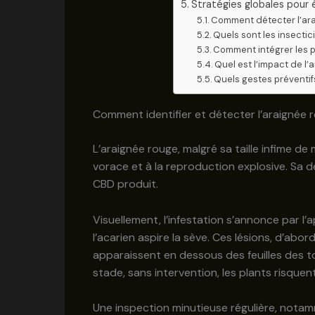
Stratégies globales pour é
Comment détecter l’ara
Quels sont les insectic
Comment intégrer les p
Quel est l’impact de l’
Quels gestes préventif
Comment identifier et détecter l’araignée 
L’araignée rouge, malgré sa taille infime d
vorace et à la reproduction explosive. Sa d
CBD produit.
Visuellement, l’infestation s’annonce par l’
l’acarien aspire la sève. Ces lésions, d’ab
apparaissent en dessous des feuilles des t
stade, sans intervention, les plants risque
Une inspection minutieuse régulière, notam