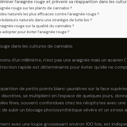
liminer l’araignée rouge et prévenir sa réapparition dans les cultu
ignée rouge sur les plants de cannabis ?
ides naturels les plus efficaces contre l’araignée rouge ?
rédateurs naturels dans une stratégie de lutte bio ?
araignée rouge sur la qualité du cannabis ?
s adopter pour éviter l’araignée rouge ?
rouge dans les cultures de cannabis
e moins d’un millimètre, n’est pas une araignée mais un acari
étection rapide est déterminante pour éviter qu’elle ne compr
apparition de petits points blanc-jaunâtres sur la face supérie
ord discrètes, se multiplient en l’espace de quelques jours, do
oiles fines, souvent confondues chez les néophytes avec une 
nt de subir un blocage photosynthétique sévère et un stress a
ment avec une loupe grossissant environ 100 fois, est indispe