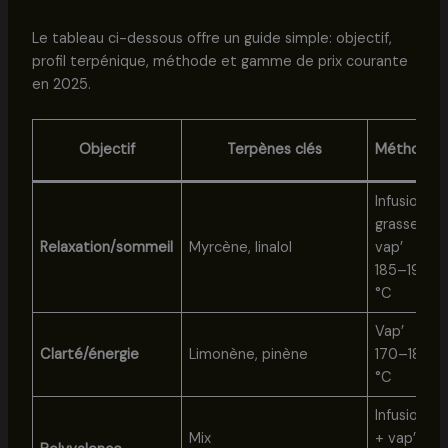
Le tableau ci-dessous offre un guide simple: objectif,
profil terpénique, méthode et gamme de prix courante
en 2025.
Objectif
Terpènes clés
Méthode
Infusion
grasse,
Relaxation/sommeil
Myrcène, linalol
vap’
185–190
°C
Vap’
Clarté/énergie
Limonène, pinène
170–180
°C
Infusion
Mix
+ vap’