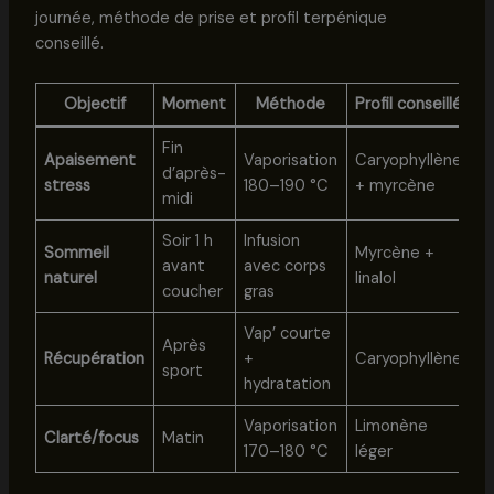
journée, méthode de prise et profil terpénique
conseillé.
Objectif
Moment
Méthode
Profil conseillé
Fin
Apaisement
Vaporisation
Caryophyllène
d’après-
stress
180–190 °C
+ myrcène
midi
Soir 1 h
Infusion
Sommeil
Myrcène +
avant
avec corps
naturel
linalol
coucher
gras
Vap’ courte
Après
Récupération
+
Caryophyllène
sport
hydratation
Vaporisation
Limonène
Clarté/focus
Matin
170–180 °C
léger