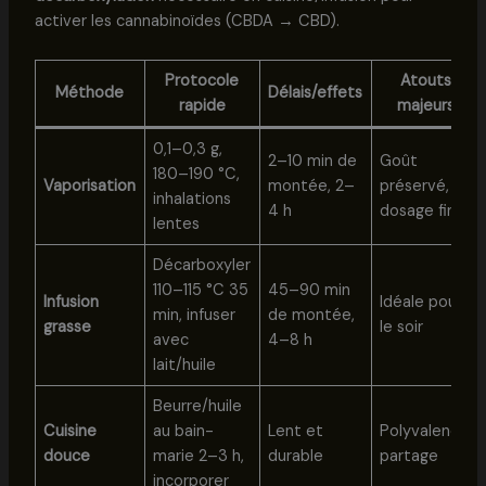
activer les cannabinoïdes (CBDA → CBD).
Protocole
Atouts
Méthode
Délais/effets
rapide
majeurs
0,1–0,3 g,
2–10 min de
Goût
180–190 °C,
Vaporisation
montée, 2–
préservé,
inhalations
4 h
dosage fin
lentes
Décarboxyler
110–115 °C 35
45–90 min
Infusion
Idéale pour
min, infuser
de montée,
grasse
le soir
avec
4–8 h
lait/huile
Beurre/huile
Cuisine
au bain-
Lent et
Polyvalence,
douce
marie 2–3 h,
durable
partage
incorporer