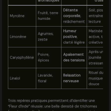
aromatiques
d’usage
Détente
Soir, post-
Fruité, terre
Myrcène
corporelle
,
entraînemen
humide
relâchement
lecture
Humeur
Matinée
Agrumes,
Limonène
positive
,
active, tâch
zeste
clarté légère
créatives
Après une
Poivre,
Apaisement
Caryophyllène
journée
épices
des tensions
stressante
Rituel du soir
Lavande,
Relaxation
Linalol
musique
floral
nerveuse
douce
Trois repères pratiques permettent d’identifier une
“Fleur d’Inde” réussie: une belle densité de trichomes