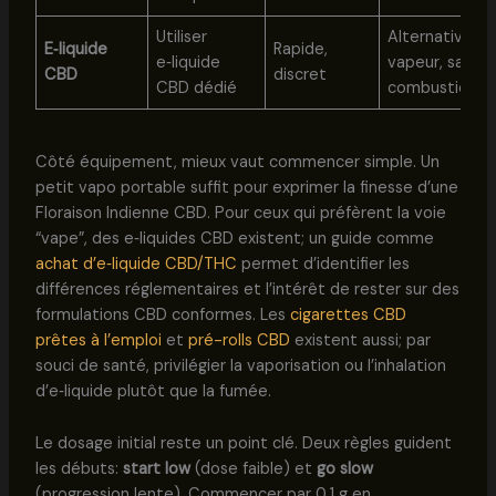
Utiliser
Alternative
E‑liquide
Rapide,
e‑liquide
vapeur, sans
CBD
discret
CBD dédié
combustion
Côté équipement, mieux vaut commencer simple. Un
petit vapo portable suffit pour exprimer la finesse d’une
Floraison Indienne CBD. Pour ceux qui préfèrent la voie
“vape”, des e‑liquides CBD existent; un guide comme
achat d’e‑liquide CBD/THC
permet d’identifier les
différences réglementaires et l’intérêt de rester sur des
formulations CBD conformes. Les
cigarettes CBD
prêtes à l’emploi
et
pré-rolls CBD
existent aussi; par
souci de santé, privilégier la vaporisation ou l’inhalation
d’e‑liquide plutôt que la fumée.
Le dosage initial reste un point clé. Deux règles guident
les débuts:
start low
(dose faible) et
go slow
(progression lente). Commencer par 0,1 g en