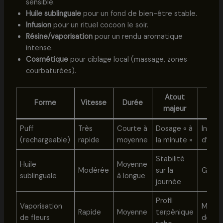
sensible.
Huile sublinguale
pour un fond de bien-être stable.
Infusion
pour un rituel cocoon le soir.
Résine/vaporisation
pour un rendu aromatique
intense.
Cosmétique
pour ciblage local (massage, zones
courbaturées).
Atout
Forme
Vitesse
Durée
Lim
majeur
Puff
Très
Courte à
Dosage « à
Inhala
(rechargeable)
rapide
moyenne
la minute »
d’aéro
Stabilité
Huile
Moyenne
Modérée
sur la
Goût, 
sublinguale
à longue
journée
Profil
Vaporisation
Matéri
Rapide
Moyenne
terpènique
de fleurs
dédié