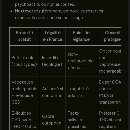
psychoactifs ou non autorisés.
Nettoyer
régulièrement embout et réservoir,
changer la résistance selon l’usage.
Produit /
Légalité
Point de
Conseil
statut
en France
vigilance
pratique
Opter pour
Non-
Puff jetable
Interdite
une
rechargeable,
(tous types)
(écologie)
vapoteuse
déchets
rechargeable
Vapoteuse
Exiger COA,
rechargeable
Autorisé si
Traçabilité,
choisir
+ e-liquide
conforme
additifs
PG/VG
CBD
transparent
E-liquides
Tests
Préférer 0 %
Cadre
CBD avec
salivaires
THC si tests
européen
THC ≤ 0,3 %
possibles
réguliers