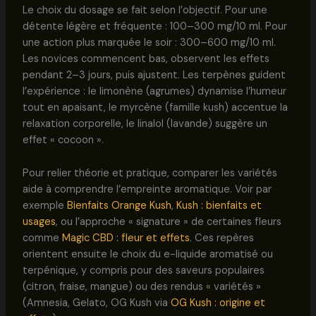
Le choix du dosage se fait selon l’objectif. Pour une
détente légère et fréquente : 100–300 mg/10 ml. Pour
une action plus marquée le soir : 300–600 mg/10 ml.
Les novices commencent bas, observent les effets
pendant 2–3 jours, puis ajustent. Les terpènes guident
l’expérience : le limonène (agrumes) dynamise l’humeur
tout en apaisant, le myrcène (famille kush) accentue la
relaxation corporelle, le linalol (lavande) suggère un
effet « cocoon ».
Pour relier théorie et pratique, comparer les variétés
aide à comprendre l’empreinte aromatique. Voir par
exemple
Bienfaits Orange Kush
,
Kush : bienfaits et
usages
, ou l’approche « signature » de certaines fleurs
comme
Magic CBD : fleur et effets
. Ces repères
orientent ensuite le choix du e-liquide aromatisé ou
terpénique, y compris pour des saveurs populaires
(citron, fraise, mangue) ou des rendus « variétés »
(Amnesia, Gelato, OG Kush via
OG Kush : origine et