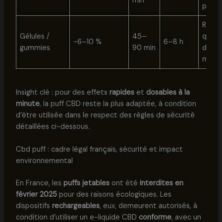
min
persi
Routi
Gélules /
45–
quoti
~6–10 %
6–8 h
gummies
90 min
discr
maxi
Insight clé : pour des effets
rapides
et
dosables à la
minute
, la puff CBD reste la plus adaptée, à condition
d’être utilisée dans le respect des règles de sécurité
détaillées ci-dessous.
Cbd puff : cadre légal français, sécurité et impact
environnemental
En France, les
puffs jetables
ont été
interdites en
février 2025
pour des raisons écologiques. Les
dispositifs
rechargeables
, eux, demeurent autorisés, à
condition d’utiliser un e-liquide CBD
conforme
, avec un