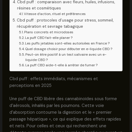
Cbd puff : comparaison avec fleurs, huiles, infusions,
résines et cosmétiques
Vitesse d’action, rituel et préférences
Cbd puff : protocoles d’usage pour stress, sommeil,
récupération et sevrage tabagique
Plans concrets et microdoses
La puff CBD fait-elle planer ?
Les puffs jetables sont-elles autorisées en France ?
Quel dosage choisir pour débuter en e-liquide CBD ?
Peut-on être positif à un test salivaire avec un e-
liquide CBD ?
La puff CBD aide-t-elle à arrêter de fumer ?
Cbd puff : effets immédiats, mécanismes et
perceptions en 2025
Une puff de CBD libère des cannabinoïdes sous forme
d’aérosols, inhalés par les poumons. Cette voie
d’absorption contourne la digestion et le « premier
passage hépatique », ce qui explique des effets rapides
et nets. Pour celles et ceux qui recherchent une