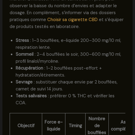
observer la baisse du nombre d’envies et adapter le
dosage. En complément, s’informer via des dossiers
pratiques comme
Choisir sa cigarette CBD
et s’équiper
de produits testés en laboratoire.
Stress
: 1–3 bouffées, e-liquide 200–300 mg/10 ml,
respiration lente.
Sommeil
: 2–4 bouffées le soir, 300–600 mg/10 ml,
profil linalol/myrcène.
Récupération
: 1–2 bouffées post-effort +
hydratation/étirements.
Sevrage
: substituer chaque envie par 2 bouffées,
carnet de suivi 14 jours.
Tests salivaires
: préférer 0 % THC et vérifier les
COA.
Nombre
Force e-
Astuc
Objectif
Timing
de
liquide
complémen
bouffées