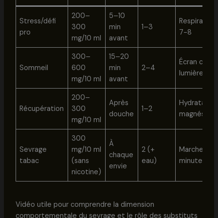
200–
5–10
Stress/défi
Respiration
300
min
1–3
pro
7-8
mg/10 ml
avant
300–
15–20
Écran coupé
Sommeil
600
min
2–4
lumière do
mg/10 ml
avant
200–
Après
Hydratation
Récupération
300
1–2
douche
magnésium
mg/10 ml
300
À
Sevrage
mg/10 ml
2 (+
Marche 2
chaque
tabac
(sans
eau)
minutes
envie
nicotine)
Vidéo utile pour comprendre la dimension
comportementale du sevrage et le rôle des substituts