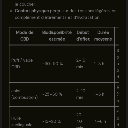
le coucher.
Confort physique
perçu sur des tensions légères, en
complément d’étirements et d’hydratation.
Mode de
Biodisponibilité
Début
Durée
Con
CBD
estimée
d’effet
moyenne
i
Stress
prépa
Puff / vape
2–10
~30–50 %
1–3 h
au so
CBD
min
paus
déte
À évi
Joint
2–10
~25–30 %
1–3 h
(fum
(combustion)
min
nociv
Fond
20–
Huile
bien-
~15–20 %
40
4–6 h
sublinguale
doule