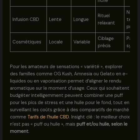
riche
Néces
Rituel
Infusion CBD
Lente
Longue
temps
relaxant
prépa
Ciblage
Pas d’
Cosmétiques
Locale
Variable
précis
systé
Pour les amateurs de sensations « variété », explorer
des familles comme OG Kush, Amnesia ou Gelato en e-
liquides ou en vaporisation permet d’aligner le rendu
aromatique sur le moment d’usage. Ceux qui souhaitent
budgéter intelligemment peuvent combiner une puff
pour les pics de stress et une huile pour le fond, tout en
surveillant les coûts grâce à des comparatifs de marché
comme
Tarifs de l’huile CBD
. Insight clé : le meilleur choix
n’est pas « puff ou huile », mais
puff et/ou huile, selon le
moment
.