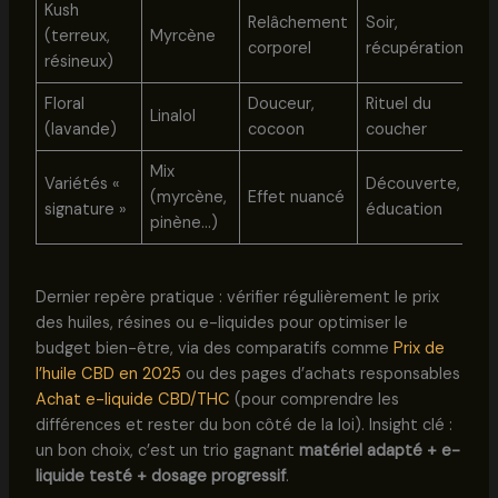
Kush
Relâchement
Soir,
Ku
(terreux,
Myrcène
corporel
récupération
u
résineux)
Floral
Douceur,
Rituel du
Hu
Linalol
(lavande)
cocoon
coucher
es
Mix
Variétés «
Découverte,
(myrcène,
Effet nuancé
O
signature »
éducation
pinène…)
Dernier repère pratique : vérifier régulièrement le prix
des huiles, résines ou e-liquides pour optimiser le
budget bien-être, via des comparatifs comme
Prix de
l’huile CBD en 2025
ou des pages d’achats responsables
Achat e-liquide CBD/THC
(pour comprendre les
différences et rester du bon côté de la loi). Insight clé :
un bon choix, c’est un trio gagnant
matériel adapté + e-
liquide testé + dosage progressif
.