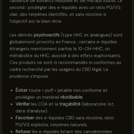
l’absence de solvants résiduels et de métaux lourds. Le
second : privilégier des e-liquides avec un ratio PG/VG
clair, des terpènes identifiés, et sans nicotine si
l’objectif est le bien-être.
Les dérivés
psychoactifs
(type HHC et analogues) sont
globalement proscrits en France ; certains e-liquides
étrangers mentionnent parfois le 10-OH-HHC, un
métabolite du HHC, associé à des effets euphorisants.
Ces produits ne sont ni recommandés ni conformes au
cadre recherché par les usagers du CBD légal. La
prudence s’impose.
Éviter
toute « puff » jetable non conforme et
privilégier un matériel
réutilisable
.
Vérifier
les COA et la
traçabilité
(laboratoire, lot,
date d’analyse).
Favoriser
des e-liquides CBD sans nicotine, ratio
PG/VG explicite, terpènes naturels.
Refuser
les e-liquides listant des cannabinoïdes