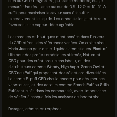
bien au CBD : tirage serré, puissance modérée, nuage
mesuré. Une résistance autour de 0,8–1,2 Ω et 10–15 W
suffit pour maximiser la saveur sans échauffer
excessivement le liquide. Les embouts longs et étroits
favorisent une vapeur tiède agréable.
Les marques et boutiques mentionnées dans l’univers
du CBD offrent des références variées. On croise ainsi
Marie Jeanne
pour des e-liquides aromatiques,
Plant of
Life
pour des profils terpèniques affirmés,
Nature et
CBD
pour des créations « clean label », ou des
distributeurs comme
Weedy
,
High Vape
,
Green Owl
et
CBD’eau Puff
qui proposent des sélections diversifiées.
Le terme
E-puff CBD
circule encore pour désigner ces
vapoteuses, et des acteurs comme
French Puff
ou
Stilla
Puff
sont cités dans les comparatifs, avec l’importance
de vérifier à chaque fois les analyses de laboratoire.
Dosages, arômes et terpènes