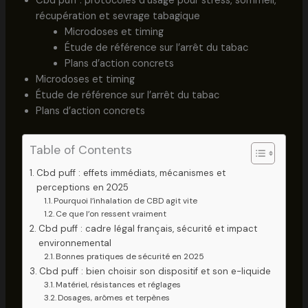
Cbd puff : protocoles d’usage pour stress, sommeil,
récupération et sevrage tabagique
Microdoses et timing
Étude de référence sur l’arrêt du tabac
Plans d’action concrets
Microdoses et timing
Étude de référence sur l’arrêt du tabac
Plans d’action concrets
Table of Contents
Cbd puff : effets immédiats, mécanismes et
perceptions en 2025
Pourquoi l’inhalation de CBD agit vite
Ce que l’on ressent vraiment
Cbd puff : cadre légal français, sécurité et impact
environnemental
Bonnes pratiques de sécurité en 2025
Cbd puff : bien choisir son dispositif et son e-liquide
Matériel, résistances et réglages
Dosages, arômes et terpènes