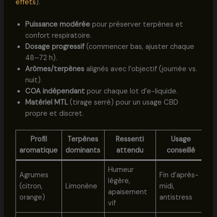
effets
).
Puissance modérée
pour préserver terpènes et
confort respiratoire.
Dosage progressif
(commencer bas, ajuster chaque
48–72 h).
Arômes/terpènes
alignés avec l’objectif (journée vs.
nuit).
COA indépendant
pour chaque lot d’e-liquide.
Matériel MTL
(tirage serré) pour un usage CBD
propre et discret.
Profil
Terpènes
Ressenti
Usage
R
aromatique
dominants
attendu
conseillé
Humeur
Agrumes
Fin d’après-
légère,
O
(citron,
Limonène
midi,
apaisement
K
orange)
antistress
vif