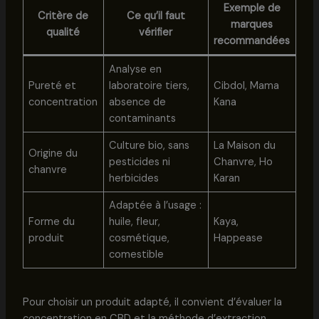
Exemple de
Critère de
Ce qu’il faut
marques
qualité
vérifier
recommandées
Analyse en
Pureté et
laboratoire tiers,
Cibdol, Mama
concentration
absence de
Kana
contaminants
Culture bio, sans
La Maison du
Origine du
pesticides ni
Chanvre, Ho
chanvre
herbicides
Karan
Adaptée à l’usage :
Forme du
huile, fleur,
Kaya,
produit
cosmétique,
Happease
comestible
Pour choisir un produit adapté, il convient d’évaluer la
concentration en CBD et la méthode d’extraction,